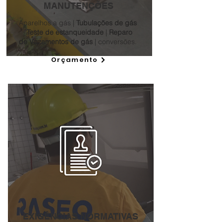
MANUTENÇÕES
Aparelhos a gás |
Tubulações de gás
|
Teste de estanqueidade
|
Reparo
de
Vazamentos de gás
| conversões.
Orçamento
EXIGÊNCIAS NORMATIVAS