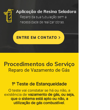
Aplicação de Resina Seladora
Reparo da sua tubulação sem a
necessidade de realizar obras.
ENTRE EM CONTATO
Procedimentos do Serviço
Reparo de Vazamento de Gás
1º Teste de Estanqueidade
O teste vai constatar se há ou não, a
existência de
vazamento de gás, ou seja,
que o sistema está apto ou não, a
utilização de gás combustível
.